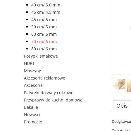
40 cm/ 5.0 mm
45 cm/ 4.5 mm
45 cm/ 5 mm
50 cm/ 5 mm
60 cm/ 6 mm
70 cm/ 6 mm
80 cm/ 6 mm
Posypki smakowe
HURT
Maszyny
Akcesoria reklamowe
Akcesoria
Patyczki do waty cukrowej
Przyprawy do kuchni domowej
Opis
Bakalie
Nowości
Dedykowan
Promocje
Ostrzone j