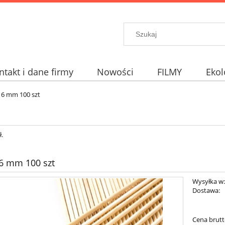
ntakt i dane firmy
Nowości
FILMY
Ekol
 6 mm 100 szt
.
6 mm 100 szt
Wysyłka w
Dostawa:
Cena nie zawi
Cena brutt
płatności