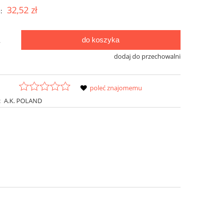
32,52 zł
:
do koszyka
.
dodaj do przechowalni
poleć znajomemu
:
A.K. POLAND