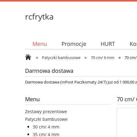
rcfrytka
Menu
Promocje
HURT
Ko
»
»
»
Patyczki bambusowe
70 cm/ 6 mm
70 cm/
Darmowa dostawa
Darmowa dostawa (InPost Paczkomaty 24/7) już od 1 000,00 zł
Menu
70 cm/ 
Zestawy prezentowe
Patyczki bambusowe
30 cm/ 4 mm
35 cm/ 4 mm