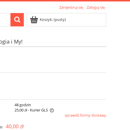
Zarejestruj się
Zaloguj się
Koszyk:
(pusty)
ogia i My!
:
48 godzin
25,00 zł
- Kurier GLS
sprawdź formy dostawy
era ewentualnych kosztów
40,00 zł
o: