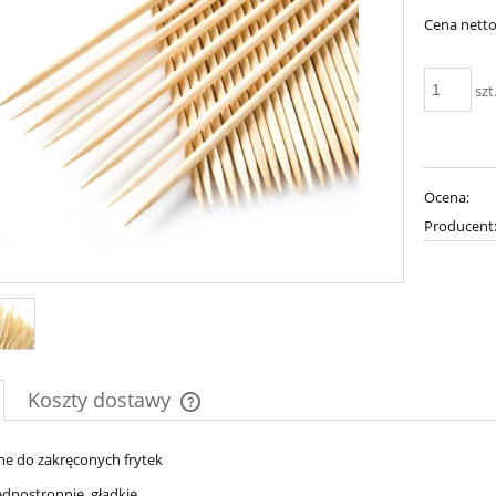
Cena netto
szt
Ocena:
Producent
Koszty dostawy
Cena nie zawiera ewentualnych kosztów
e do zakręconych frytek
płatności
ednostronnie, gładkie